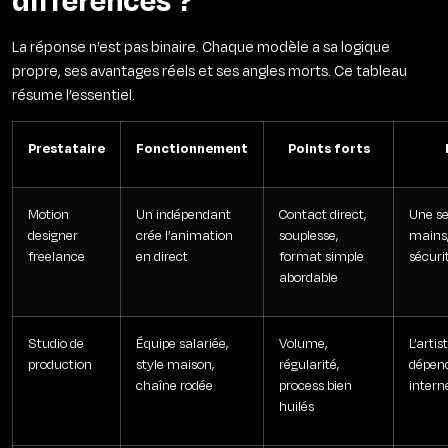
La réponse n’est pas binaire. Chaque modèle a sa logique
propre, ses avantages réels et ses angles morts. Ce tableau
résume l’essentiel.
Prestataire
Fonctionnement
Points forts
Motion
Un indépendant
Contact direct,
Une se
designer
crée l’animation
souplesse,
mains,
freelance
en direct
format simple
sécuri
abordable
Studio de
Équipe salariée,
Volume,
L’artis
production
style maison,
régularité,
dépend
chaîne rodée
process bien
intern
huilés