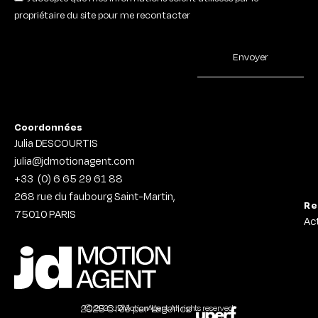
propriétaire du site pour me recontacter
Envoyer
Coordonnées
Julia DESCOURTIS
julia@jdmotionagent.com
+33
(0) 6 65 29 61 88
268 rue du faubourg Saint-Martin,
Re
75010
PARIS
Ac
2025 Créé par l’agence
© 2025 JDMotionAgent. All rights reserved.