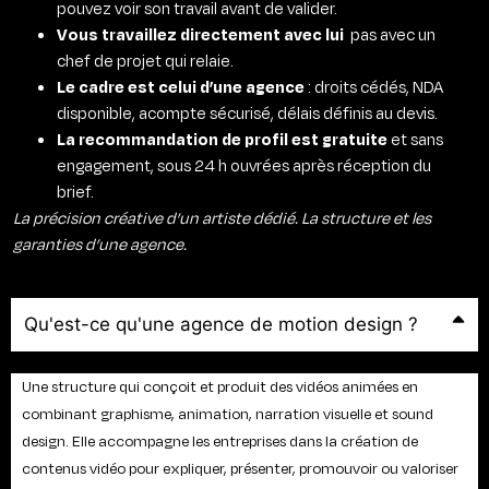
pouvez voir son travail avant de valider.
Vous travaillez directement avec lui
pas avec un
chef de projet qui relaie.
Le cadre est celui d’une agence
: droits cédés, NDA
disponible, acompte sécurisé, délais définis au devis.
La recommandation de profil est gratuite
et sans
engagement, sous 24 h ouvrées après réception du
brief.
La précision créative d’un artiste dédié. La structure et les
garanties d’une agence.
Qu'est-ce qu'une agence de motion design ?
Une structure qui conçoit et produit des vidéos animées en
combinant graphisme, animation, narration visuelle et sound
design. Elle accompagne les entreprises dans la création de
contenus vidéo pour expliquer, présenter, promouvoir ou valoriser