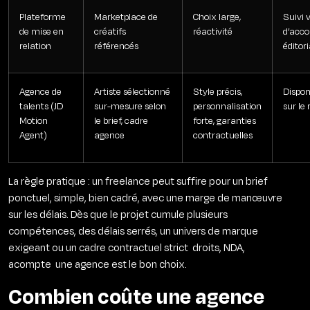
Plateforme
Marketplace de
Choix large,
Suivi 
de mise en
créatifs
réactivité
d’acc
relation
référencés
éditori
Agence de
Artiste sélectionné
Style précis,
Dispon
talents (JD
sur-mesure selon
personnalisation
sur le 
Motion
le brief, cadre
forte, garanties
Agent)
agence
contractuelles
La règle pratique : un freelance peut suffire pour un brief
ponctuel, simple, bien cadré, avec une marge de manœuvre
sur les délais. Dès que le projet cumule plusieurs
compétences, des délais serrés, un univers de marque
exigeant ou un cadre contractuel strict droits, NDA,
acompte une agence est le bon choix.
Combien coûte une agence