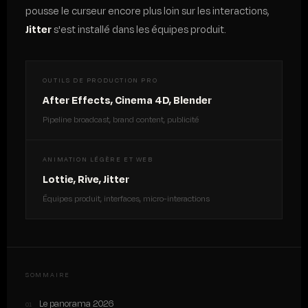
pousse le curseur encore plus loin sur les interactions,
Jitter
s'est installé dans les équipes produit.
OUTILS DE PRODUCTION PRO
After Effects, Cinema 4D, Blender
Pipeline broadcast, brand content, publicité
ANIMATION LÉGÈRE ET WEB
Lottie, Rive, Jitter
Équipes produit, interfaces, micro-interactions
SOMMAIRE
Le panorama 2026