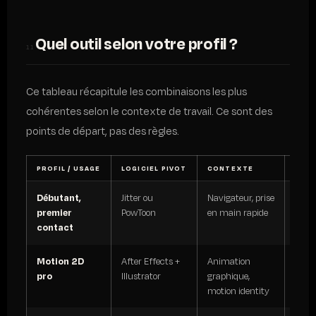
Quel outil selon votre profil ?
11
Ce tableau récapitule les combinaisons les plus
cohérentes selon le contexte de travail. Ce sont des
points de départ, pas des règles.
PROFIL / USAGE
LOGICIEL PIVOT
CONTEXTE
COÛ
Débutant,
Jitter ou
Navigateur, prise
Gratu
premier
PowToon
en main rapide
15 €
contact
Motion 2D
After Effects +
Animation
Adob
pro
Illustrator
graphique,
~85
motion identity
€/mo