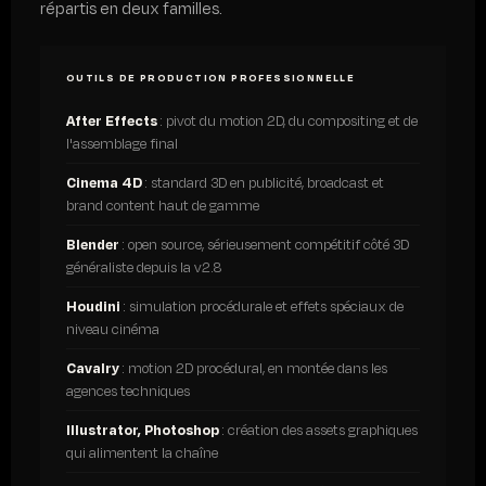
répartis en deux familles.
OUTILS DE PRODUCTION PROFESSIONNELLE
After Effects
: pivot du motion 2D, du compositing et de
l'assemblage final
Cinema 4D
: standard 3D en publicité, broadcast et
brand content haut de gamme
Blender
: open source, sérieusement compétitif côté 3D
généraliste depuis la v2.8
Houdini
: simulation procédurale et effets spéciaux de
niveau cinéma
Cavalry
: motion 2D procédural, en montée dans les
agences techniques
Illustrator, Photoshop
: création des assets graphiques
qui alimentent la chaîne