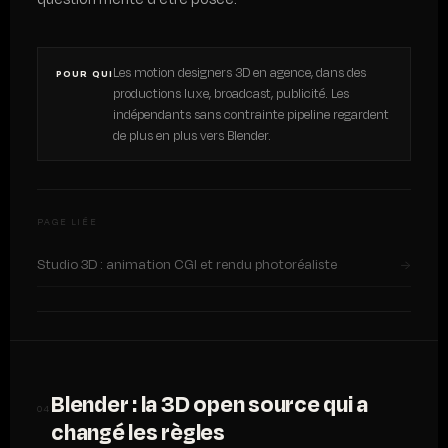
Les motion designers 3D en agence, dans des
POUR QUI
productions luxe, broadcast, publicité. Les
indépendants sans contrainte pipeline regardent
de plus en plus vers Blender.
PAGE LIÉE
Studio 3D : animation CGI et rendu photoréaliste
→
Blender : la 3D open source qui a
04
changé les règles