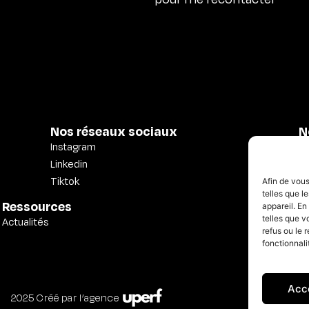
Nos réseaux sociaux
N
Instagram
Mo
Linkedin
3D
Tiktok
Afin de vous
telles que l
Mo
Ressources
appareil. En
telles que v
Actualités
Mo
refus ou le 
fonctionnali
Acc
2025 Créé par l’agence