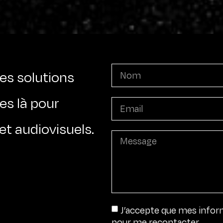
es solutions
s là pour
et audiovisuels.
J’accepte que mes informa
pour me recontacter