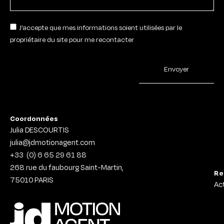
J’accepte que mes informations soient utilisées par le
propriétaire du site pour me recontacter
Envoyer
Coordonnées
Julia DESCOURTIS
julia@jdmotionagent.com
+33
(0) 6 65 29 61 88
268 rue du faubourg Saint-Martin,
Re
75010
PARIS
Ac