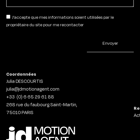
J’accepte que mes informations soient utilisées par le
propriétaire du site pour me recontacter
Envoyer
Coordonnées
Julia DESCOURTIS
julia@jdmotionagent.com
+33
(0) 6 65 29 61 88
268 rue du faubourg Saint-Martin,
Re
75010
PARIS
Ac