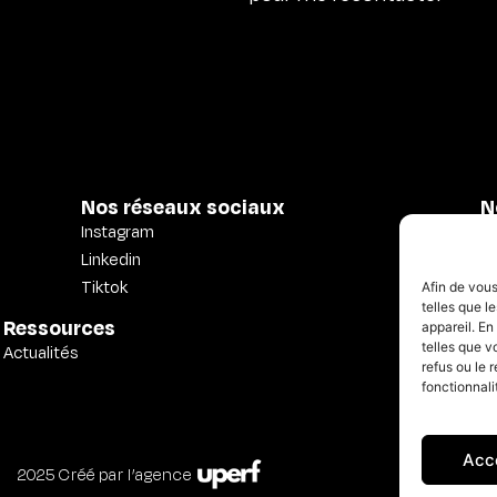
Nos réseaux sociaux
N
Instagram
Mo
Linkedin
3D
Tiktok
Afin de vous
telles que l
Mo
Ressources
appareil. En
telles que v
Actualités
Mo
refus ou le 
fonctionnali
Acc
2025 Créé par l’agence