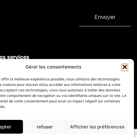
Envoyer
os services
tion Illustration
Gérer les consentements
 / IA
 offrir la meilleure expérience possible, nous utilisons des technologies
es cookies pour stocker et/ou accéder aux informations relatives à votre
tion Collage
 acceptant ces technologies, vous nous autorisez à traiter des données
otre comportement de navigation ou vos identifiants uniques sur ce site. Le
tion Design
retrait de votre consentement peut avoir un impact négatif sur certaines
tés.
epter
refuser
Afficher les préférences
Mentions legales